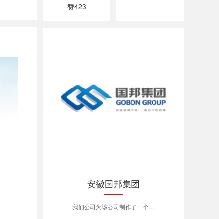
赞423
连接
荣事达集团
一个…
我们公司为该公司制作了一个…
寻甯