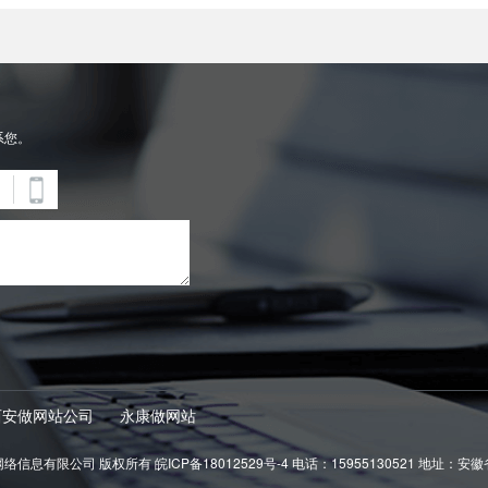
系您。
西安做网站公司
永康做网站
安徽永东网络信息有限公司 版权所有
皖ICP备18012529号-4
电话：15955130521 地址