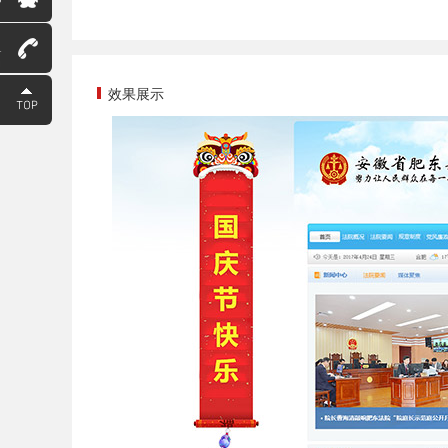
1
效果展示