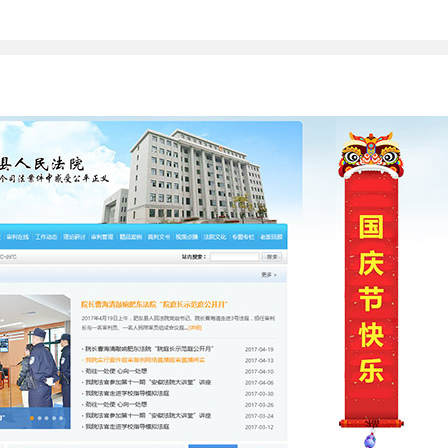
安徽国邦集团
我们公司为该公司制作了