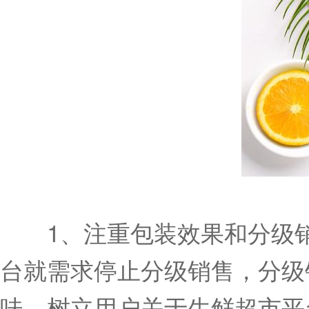
1、注重包装效果和分级销
台就需求停止分级销售，分级
味，树立用户关于生鲜超市平