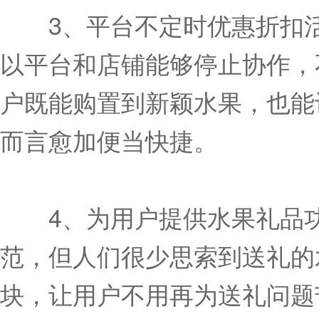
3、平台不定时优惠折扣活
以平台和店铺能够停止协作，
户既能购置到新颖水果，也能
而言愈加便当快捷。
4、为用户提供水果礼品功
范，但人们很少思索到送礼的
块，让用户不用再为送礼问题