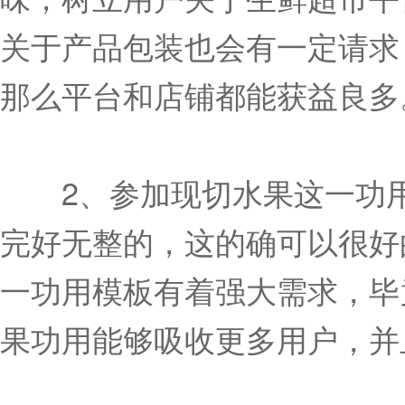
关于产品包装也会有一定请求
那么平台和店铺都能获益良多
2、参加现切水果这一功用
完好无整的，这的确可以很好
一功用模板有着强大需求，毕
果功用能够吸收更多用户，并