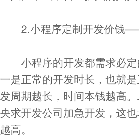
2.小程序定制开发价钱—
小程序的开发都需求必定的
一是正常的开发时长，也就是
发周期越长，时间本钱越高。
央求开发公司加急开发，这也
越高。