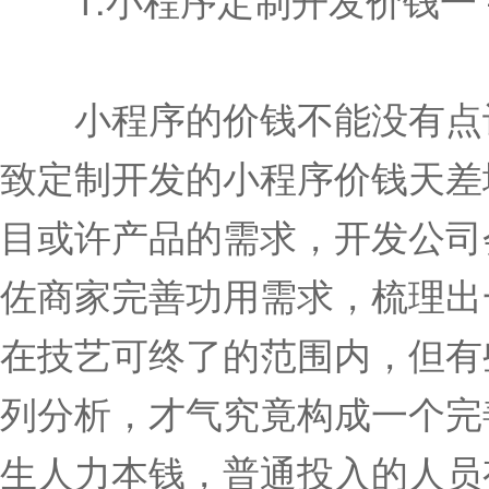
小程序的价钱不能没有点评
致定制开发的小程序价钱天差
目或许产品的需求，开发公司
佐商家完善功用需求，梳理出
在技艺可终了的范围内，但有
列分析，才气究竟构成一个完
生人力本钱，普通投入的人员