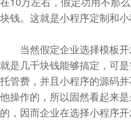
在10万左右，假定功用不那
块钱。这就是小程序定制和小
当然假定企业选择模板开发
就是几千块钱能够搞定，可是
托管费，并且小程序的源码并
他操作的，所以固然看起来是
的，因而企业在选择小程序开