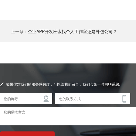
上一条：
企业APP开发应该找个人工作室还是外包公司？
如果你对我们的服务感兴趣，可以给我们留言，我们会第一时间联系您。