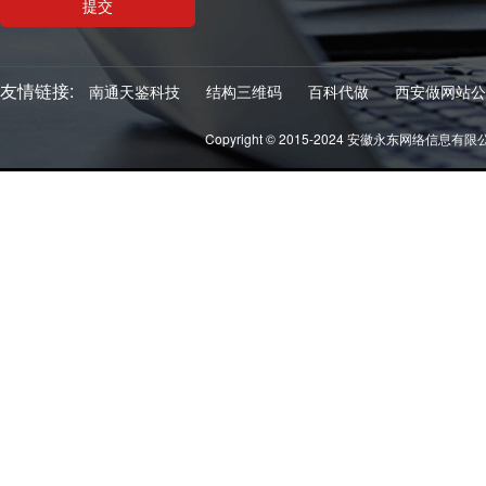
友情链接:
南通天鉴科技
结构三维码
百科代做
西安做网站公
Copyright © 2015-2024 安徽永东网络信息